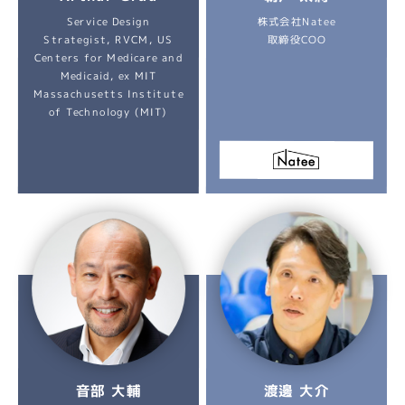
Service Design
株式会社Natee
Strategist, RVCM, US
取締役COO
Centers for Medicare and
Medicaid, ex MIT
Massachusetts Institute
of Technology (MIT)
音部 大輔
渡邊 大介