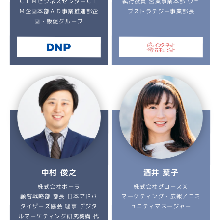
ＣＬＭビジネスセンターＣＬ
執行役員 営業事業本部 ウェ
Ｍ企画本部ＡＤ事業推進部企
ブストラテジー事業部長
画・販促グループ
中村 俊之
酒井 葉子
株式会社グロースＸ
株式会社ポーラ
マーケティング・広報／コミ
顧客戦略部 部長 日本アドバ
タイザーズ協会 理事 デジタ
ュニティマネージャー
ルマーケティング研究機構 代