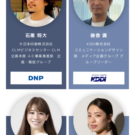
石黒 将大
後舎 満
大日本印刷株式会社
KDDI株式会社
コミュニケーションデザイン
CLMビジネスセンター CLM
企画本部 ＡＤ事業推進部 企
部 メディア企画グループ グ
画・販促グループ
ループリーダー