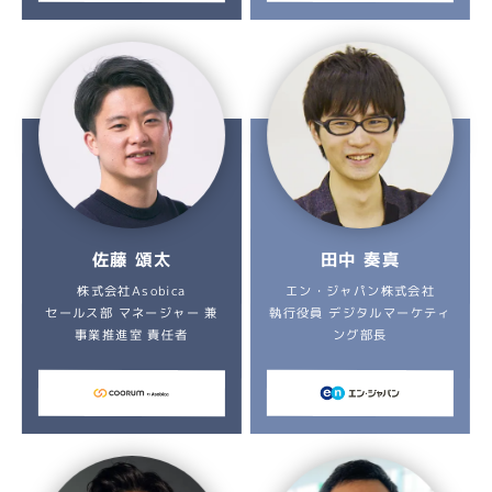
佐藤 頌太
田中 奏真
エン・ジャパン株式会社
株式会社Asobica
執行役員 デジタルマーケティ
セールス部 マネージャー 兼
事業推進室 責任者
ング部長