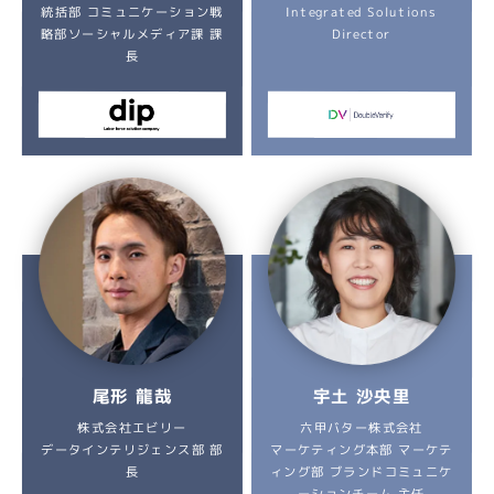
統括部 コミュニケーション戦
Integrated Solutions
略部ソーシャルメディア課 課
Director
長
宇土 沙央里
尾形 龍哉
六甲バター株式会社
株式会社エビリー
データインテリジェンス部 部
マーケティング本部 マーケテ
ィング部 ブランドコミュニケ
長
ーションチーム 主任