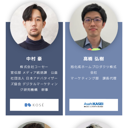
髙橋 弘樹
中村 豪
旭化成ホームプロダクツ株式
株式会社コーセー
宣伝部 メディア統括課 公益
会社
社団法人 日本アドバタイザー
マーケティング部 課長代理
ズ協会 デジタルマーケティン
グ研究機構 幹事