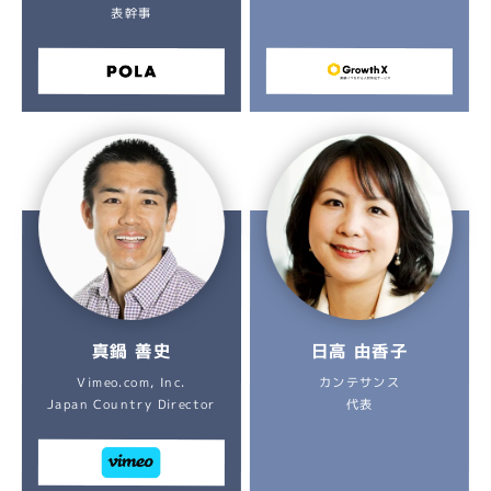
表幹事
日高 由香子
真鍋 善史
Vimeo.com, Inc.
カンテサンス
Japan Country Director
代表