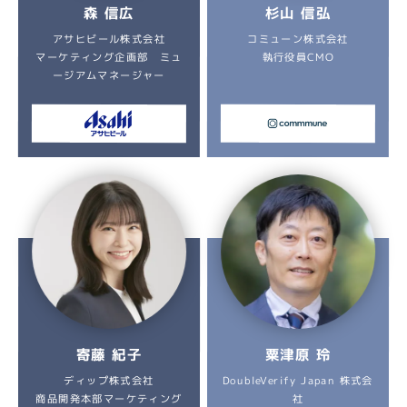
杉山 信弘
森 信広
アサヒビール株式会社
コミューン株式会社
マーケティング企画部 ミュ
執行役員CMO
ージアムマネージャー
寄藤 紀子
粟津原 玲
DoubleVerify Japan 株式会
ディップ株式会社
商品開発本部マーケティング
社