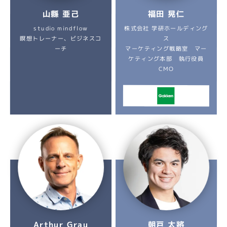
山縣 亜己
福田 晃仁
株式会社 学研ホールディング
studio mindflow
瞑想トレーナー、ビジネスコ
ス
マーケティング戦略室 マー
ーチ
ケティング本部 執行役員
CMO
Arthur Grau
朝戸 太將