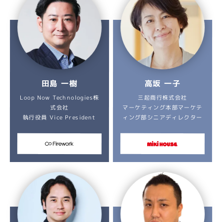
田島 一樹
高坂 一子
Loop Now Technologies株
三起商行株式会社
マーケティング本部マーケテ
式会社
ィング部シニアディレクター
執行役員 Vice President