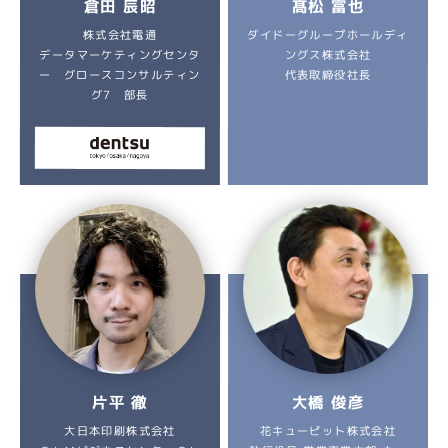
倉田 辰昭
髙松 富也
ダイドーグループホールディ
株式会社電通
データマーケティングセンタ
ングス株式会社
ー グロースコンサルティン
代表取締役社長
グ7 部長
大橋 俊彦
片平 徹
花キューピット株式会社
大日本印刷株式会社