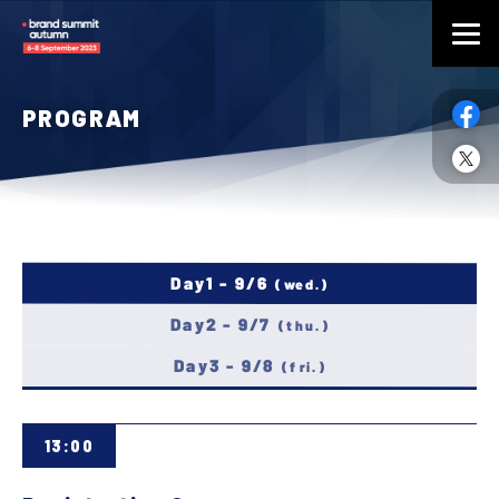
PROGRAM
Day1 - 9/6
(wed.)
Day2 - 9/7
(thu.)
Day3 - 9/8
(fri.)
13:00