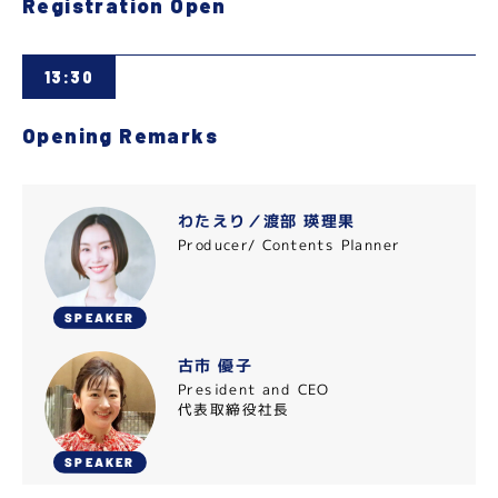
Registration Open
13:30
Opening Remarks
わたえり／渡部 瑛理果
Producer/ Contents Planner
SPEAKER
古市 優子
President and CEO
代表取締役社長
SPEAKER