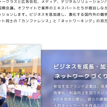
ャークラスと広告会社、メディア、デジタルソリューション
国際会議。オフサイトで業界のエキスパートたちが宿泊しな
ッションします。ビジネスを急加速し、激化する国内外の競
ート同士の「カンファレンス」と「ネットワーキング」の双
ビジネスを成長・加
ネットワーク
づく
参加するブランド企業は、成
効率化・利益向上を図りたい
4日を有効に使い、彼らの課
人的ネットワークを作ること