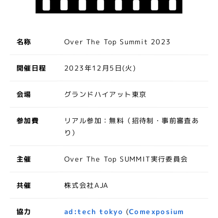
お知らせ
2025/11/11
2025年の「ad:tech tokyo（アドテック
Over The Top Summit 2023
東京）」が閉幕、アーカイブ配信合わせて1
名称
万6,200人が参加
2023年12月5日(火)
開催日程
お知らせ
2025/10/07
グランドハイアット東京
会場
【全スピーカー発表】様々な業界から集う総
勢220名以上がad:tech tokyo(アドテック
リアル参加：無料（招待制・事前審査あ
参加費
東京：10月22日～24日)に登壇
り）
お知らせ
2025/09/25
Over The Top SUMMIT実行委員会
主催
「アドテック東京 2025」第五弾スピーカ
ー12名発表、総勢149名を公開
株式会社AJA
共催
ad:tech tokyo
協力
(
Comexposium
お知らせ
2025/09/09