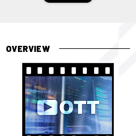
る伝統ある国際マーケティングカンファレン
ス「ad:tech tokyo 2026」
お知らせ
2026/05/13
電通が３年連続で「ad:tech tokyo
2026」ダイヤモンドスポンサーに決定！
OVERVIEW
お知らせ
2026/05/08
１万6,000人が参加する国際カンファレン
ス「ad:tech tokyo2026」公式スピーカ
ー募集開始／5月22日(金)締切
お知らせ
2026/01/13
「企業が注力するマーケティング調査レポー
ト」最新版を発表