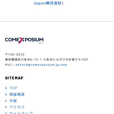
Japan株式会社
)
「アドテック東京 2025」第四弾スピーカ
ー47名発表、総勢137名を公開
お知らせ
2025/08/06
「アドテック東京 2025」第三弾スピーカ
ー29名発表、総勢94名を公開
〒106-0032
お知らせ
2025/07/15
東京都港区六本木6-15-1 六本木ヒルズけやき坂テラス6F
Mail :
adtech@comexposium-jp.com
「アドテック東京 2025」第二弾スピーカ
ー24名発表、総勢66名を公開
SITEMAP
TOP
お知らせ
2025/06/26
開催概要
第一弾 公式スピーカー発表！17回目を迎え
共催
る伝統ある国際マーケティングカンファレン
アクセス
ス「アドテック東京2025」
サイトマップ