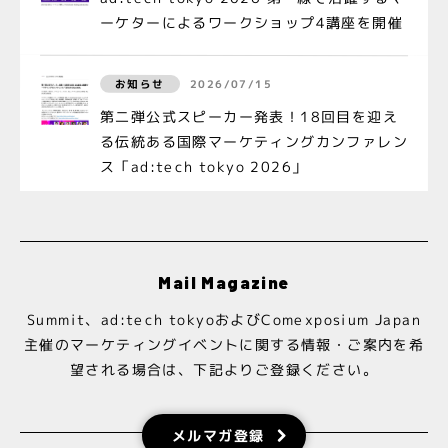
ーケターによるワークショップ4講座を開催
お知らせ
2026/07/15
第二弾公式スピーカー発表！18回目を迎え
る伝統ある国際マーケティングカンファレン
ス「ad:tech tokyo 2026」
お知らせ
2026/07/01
ad:tech tokyo 2026 基調講演に『世界の
Mail Magazine
トップマーケターだけが知っている「12の
成功法則」』著者 Thomas Barta氏の登壇
Summit、ad:tech tokyoおよびComexposium Japan
が決定
主催のマーケティングイベントに関する情報・ご案内を希
望される場合は、下記よりご登録ください。
お知らせ
2026/06/24
第一弾 公式スピーカー発表！18回目を迎え
メルマガ登録