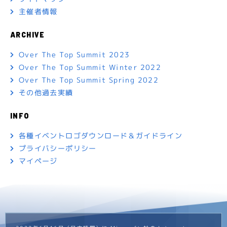
主催者情報
お知らせ
2025/05/09
ARCHIVE
１万5000人が参加する、業界を俯瞰できる
伝統ある国際カンファレンス「ad:tech
Over The Top Summit 2023
tokyo(アドテック東京)」2025年の公式ス
Over The Top Summit Winter 2022
ピーカー募集を開始／締切：5月23日(金)
Over The Top Summit Spring 2022
その他過去実績
お知らせ
2025/04/03
INFO
「アドテック東京2025」ダイヤモンドスポ
各種イベントロゴダウンロード＆ガイドライン
ンサーに2年連続で電通が決定！
プライバシーポリシー
マイページ
お知らせ
2024/11/06
2024年の「ad:tech tokyo（アドテック
東京）」が閉幕、アーカイブ配信合わせて１
万4,991人が参加