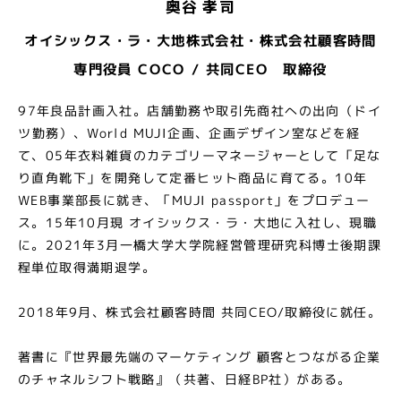
奥谷 孝司
オイシックス・ラ・大地株式会社・株式会社顧客時間
専門役員 COCO / 共同CEO 取締役
97年良品計画入社。店舗勤務や取引先商社への出向（ドイ
ツ勤務）、World MUJI企画、企画デザイン室などを経
て、05年衣料雑貨のカテゴリーマネージャーとして「足な
り直角靴下」を開発して定番ヒット商品に育てる。10年
WEB事業部長に就き、「MUJI passport」をプロデュー
ス。15年10月現 オイシックス・ラ・大地に入社し、現職
に。2021年3月一橋大学大学院経営管理研究科博士後期課
程単位取得満期退学。
2018年9月、株式会社顧客時間 共同CEO/取締役に就任。
著書に『世界最先端のマーケティング 顧客とつながる企業
のチャネルシフト戦略』（共著、日経BP社）がある。