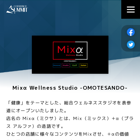
Mixα Wellness Studio -OMOTESANDO-
「健康」をテーマとした、総合ウェルネススタジオを表参
道にオープンいたしました。
店名の Mixα（ミクサ）とは、Mix（ミックス）＋α（プラ
ス アルファ）の造語です。
ひとつの店舗に様々なコンテンツをMixさせ、＋αの価値